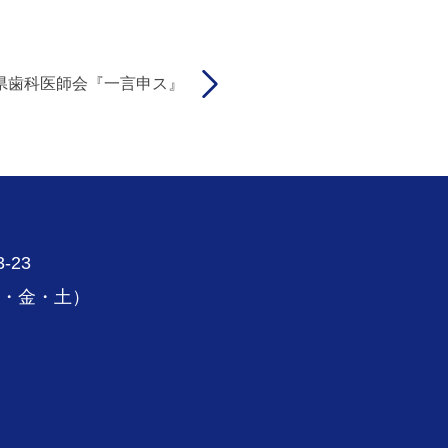
県歯科医師会『一言申ス』
-23
木・金・土）