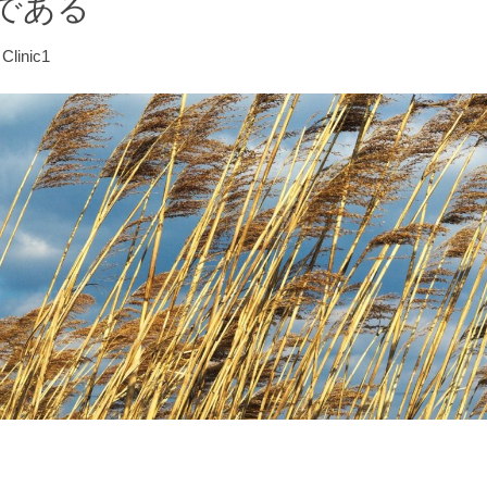
である
Clinic1